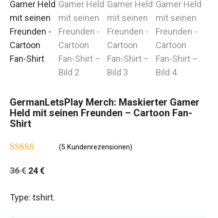
GermanLetsPlay Merch: Maskierter Gamer
Held mit seinen Freunden – Cartoon Fan-
Shirt
(
5
Kundenrezensionen)
4.75
von 5
Ursprünglicher
Aktueller
36
€
24
€
Preis
Preis
Type: tshirt.
war:
ist:
36 €
24 €.