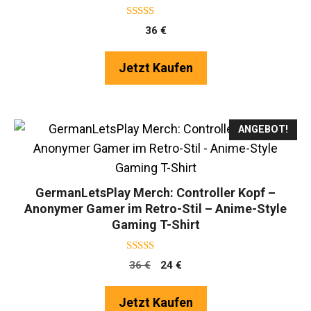
5.00
36
€
von 5
Jetzt Kaufen
ANGEBOT!
GermanLetsPlay Merch: Controller Kopf –
Anonymer Gamer im Retro-Stil – Anime-Style
Gaming T-Shirt
4.75
Ursprünglicher
Aktueller
36
€
24
€
von 5
Preis
Preis
war:
ist:
Jetzt Kaufen