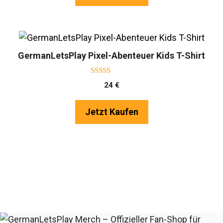
36 €
24 €.
GermanLetsPlay Pixel-Abenteuer Kids T-Shirt
5.00
24
€
von 5
Jetzt Kaufen