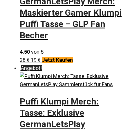
GermanLetsPlay Merch:
Maskierter Gamer Klumpi
Puffi Tasse – GLP Fan
Becher
4.50
von 5
Ursprünglicher
Aktueller
28
€
19
€
Jetzt Kaufen
Preis
Preis
Angebot!
war:
ist:
28 €
19 €.
Puffi Klumpi Merch:
Tasse: Exklusive
GermanLetsPlay