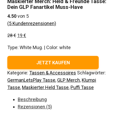
Maskierter Merch: Held & Freunde Tasse:
Dein GLP Fanartikel Muss-Have
4.50
von 5
(
5
Kundenrezensionen)
Ursprünglicher
Aktueller
28
€
19
€
Preis
Preis
Type: White Mug. | Color: white
war:
ist:
28 €
19 €.
JETZT KAUFEN
Kategorie:
Tassen & Accessoires
Schlagwörter:
GermanLetsPlay Tasse
,
GLP Merch
,
Klumpi
Tasse
,
Maskierter Held Tasse
,
Puffi Tasse
Beschreibung
Rezensionen (5)