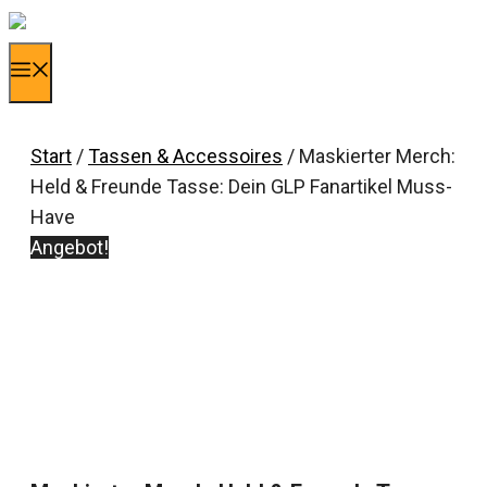
Zum
Inhalt
Menü
springen
Start
/
Tassen & Accessoires
/ Maskierter Merch:
Held & Freunde Tasse: Dein GLP Fanartikel Muss-
Have
Angebot!