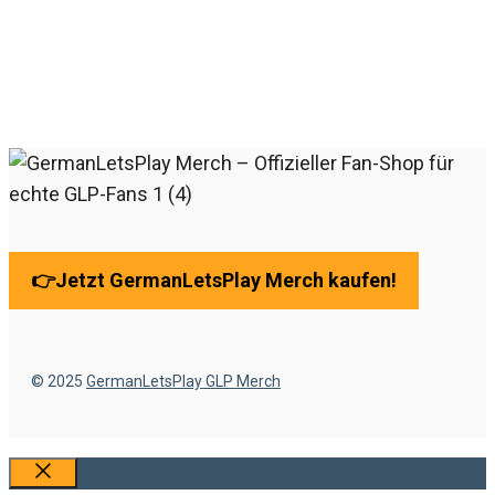
28 €
19 €.
👉
Jetzt GermanLetsPlay Merch kaufen!
© 2025
GermanLetsPlay GLP Merch