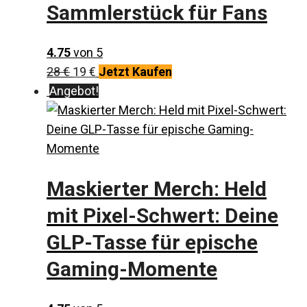
Sammlerstück für Fans
4.75
von 5
Ursprünglicher
Aktueller
28
€
19
€
Jetzt Kaufen
Preis
Preis
Angebot!
war:
ist:
28 €
19 €.
Maskierter Merch: Held
mit Pixel-Schwert: Deine
GLP-Tasse für epische
Gaming-Momente