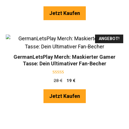
von 5
Preis
Preis
war:
ist:
Jetzt Kaufen
28 €
19 €.
ANGEBOT!
GermanLetsPlay Merch: Maskierter Gamer
Tasse: Dein Ultimativer Fan-Becher
4.75
Ursprünglicher
Aktueller
28
€
19
€
von 5
Preis
Preis
war:
ist:
Jetzt Kaufen
28 €
19 €.