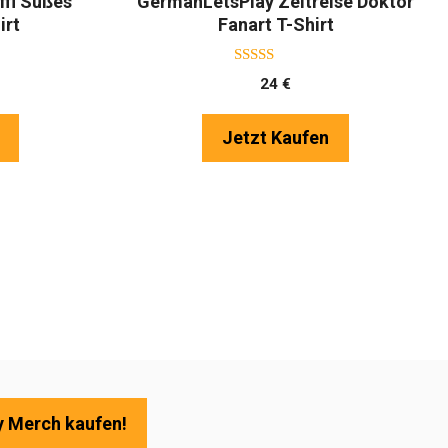
fi Süßes
GermanLetsPlay Zeitreise Doktor
irt
Fanart T-Shirt
5.00
24
€
von 5
Jetzt Kaufen
 Merch kaufen!