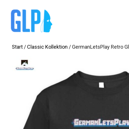
Zum
Inhalt
springen
Start
/
Classic Kollektion
/ GermanLetsPlay Retro Gli