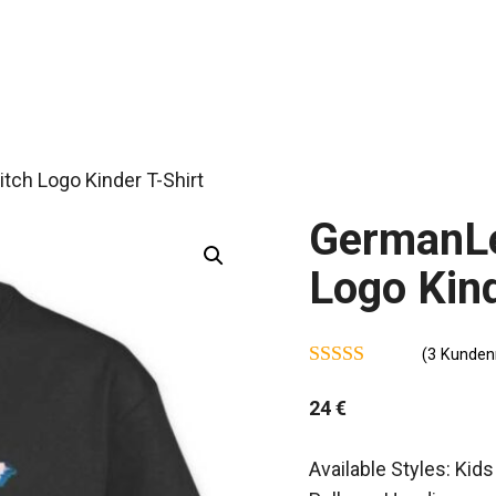
tch Logo Kinder T-Shirt
GermanLe
Logo Kind
(
3
Kundenr
5.00
von 5
24
€
Available Styles: Kid