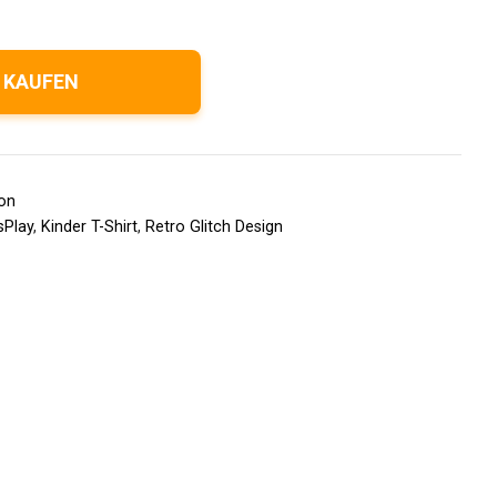
 KAUFEN
ion
sPlay
,
Kinder T-Shirt
,
Retro Glitch Design