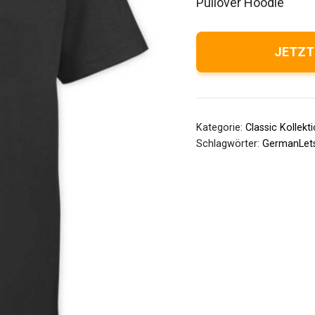
Pullover Hoodie
JETZT
Kategorie:
Classic Kollekt
Schlagwörter:
GermanLet