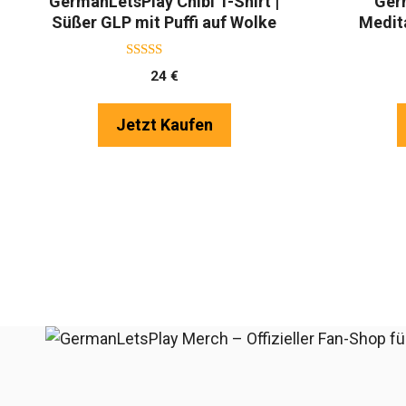
GermanLetsPlay Chibi T-Shirt |
Ger
Süßer GLP mit Puffi auf Wolke
Medit
5.00
24
€
von 5
Jetzt Kaufen