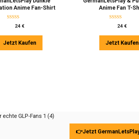
manLetsPlay Dunkle
GermanLetsPlay & Puf
ation Anime Fan-Shirt
Anime Fan T-Sh
5.00
5.00
24
€
24
€
von 5
von 5
Jetzt Kaufen
Jetzt Kaufen
👉
Jetzt GermanLetsPlay