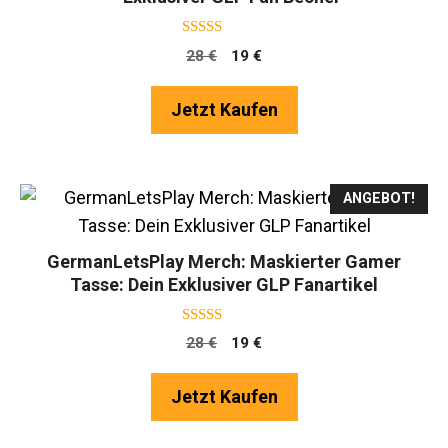
4.25
Ursprünglicher
Aktueller
28
€
19
€
von 5
Preis
Preis
war:
ist:
Jetzt Kaufen
28 €
19 €.
ANGEBOT!
GermanLetsPlay Merch: Maskierter Gamer
Tasse: Dein Exklusiver GLP Fanartikel
4.75
Ursprünglicher
Aktueller
28
€
19
€
von 5
Preis
Preis
war:
ist:
Jetzt Kaufen
28 €
19 €.