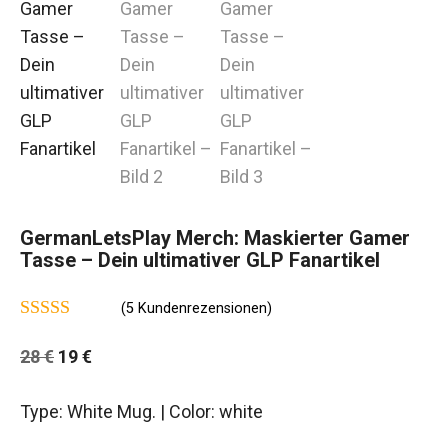
GermanLetsPlay Merch: Maskierter Gamer
Tasse – Dein ultimativer GLP Fanartikel
(
5
Kundenrezensionen)
4.75
von 5
Ursprünglicher
Aktueller
28
€
19
€
Preis
Preis
Type: White Mug. | Color: white
war:
ist:
28 €
19 €.