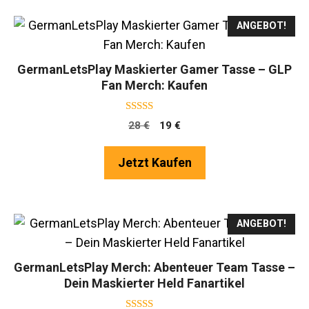
ANGEBOT!
GermanLetsPlay Maskierter Gamer Tasse – GLP
Fan Merch: Kaufen
4.75
Ursprünglicher
Aktueller
28
€
19
€
von 5
Preis
Preis
war:
ist:
Jetzt Kaufen
28 €
19 €.
ANGEBOT!
GermanLetsPlay Merch: Abenteuer Team Tasse –
Dein Maskierter Held Fanartikel