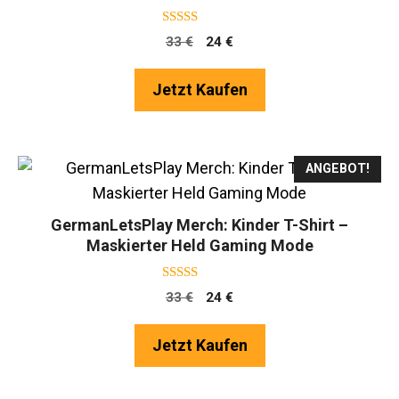
4.75
Ursprünglicher
Aktueller
33
€
24
€
von 5
Preis
Preis
war:
ist:
Jetzt Kaufen
33 €
24 €.
ANGEBOT!
GermanLetsPlay Merch: Kinder T-Shirt –
Maskierter Held Gaming Mode
4.50
Ursprünglicher
Aktueller
33
€
24
€
von 5
Preis
Preis
war:
ist:
Jetzt Kaufen
33 €
24 €.