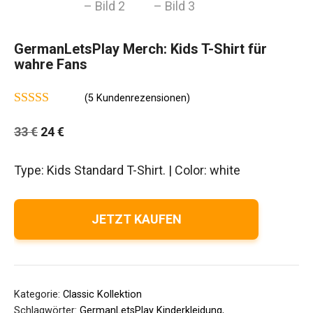
GermanLetsPlay Merch: Kids T-Shirt für
wahre Fans
(
5
Kundenrezensionen)
4.75
von 5
Ursprünglicher
Aktueller
33
€
24
€
Preis
Preis
Type: Kids Standard T-Shirt. | Color: white
war:
ist:
33 €
24 €.
JETZT KAUFEN
Kategorie:
Classic Kollektion
Schlagwörter:
GermanLetsPlay Kinderkleidung
,