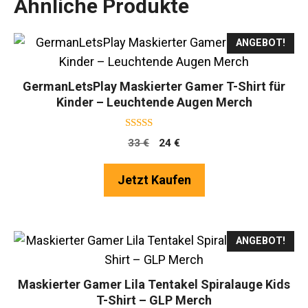
Ähnliche Produkte
ANGEBOT!
GermanLetsPlay Maskierter Gamer T-Shirt für
Kinder – Leuchtende Augen Merch
4.75
Ursprünglicher
Aktueller
33
€
24
€
von 5
Preis
Preis
war:
ist:
Jetzt Kaufen
33 €
24 €.
ANGEBOT!
Maskierter Gamer Lila Tentakel Spiralauge Kids
T-Shirt – GLP Merch