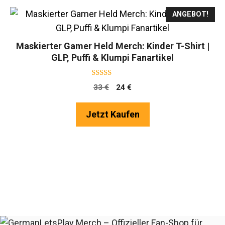
ANGEBOT!
Maskierter Gamer Held Merch: Kinder T-Shirt |
GLP, Puffi & Klumpi Fanartikel
4.75
Ursprünglicher
Aktueller
33
€
24
€
von 5
Preis
Preis
war:
ist:
Jetzt Kaufen
33 €
24 €.